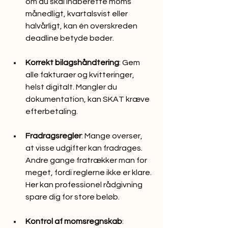
om du skal indberette moms 
månedligt, kvartalsvist eller 
halvårligt, kan én overskreden 
deadline betyde bøder.
Korrekt bilagshåndtering
: Gem 
alle fakturaer og kvitteringer, 
helst digitalt. Mangler du 
dokumentation, kan SKAT kræve 
efterbetaling.
Fradragsregler
: Mange overser, 
at visse udgifter kan fradrages. 
Andre gange fratrækker man for 
meget, fordi reglerne ikke er klare. 
Her kan professionel rådgivning 
spare dig for store beløb.
Kontrol af momsregnskab
: 