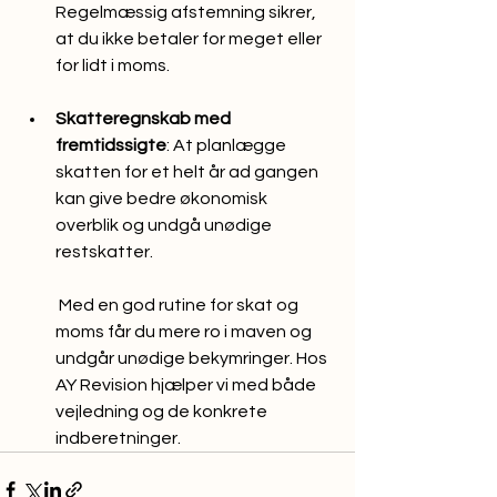
Regelmæssig afstemning sikrer, 
at du ikke betaler for meget eller 
for lidt i moms.
Skatteregnskab med 
fremtidssigte
: At planlægge 
skatten for et helt år ad gangen 
kan give bedre økonomisk 
overblik og undgå unødige 
restskatter.
 Med en god rutine for skat og 
moms får du mere ro i maven og 
undgår unødige bekymringer. Hos 
AY Revision hjælper vi med både 
vejledning og de konkrete 
indberetninger.