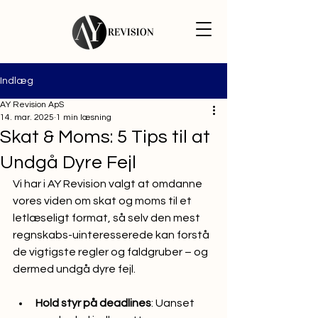
Indlæg
AY Revision ApS
14. mar. 2025
1 min læsning
Skat & Moms: 5 Tips til at
Undgå Dyre Fejl
Vi har i AY Revision valgt at omdanne 
vores viden om skat og moms til et 
letlæseligt format, så selv den mest 
regnskabs-uinteresserede kan forstå 
de vigtigste regler og faldgruber – og 
dermed undgå dyre fejl.
Hold styr på deadlines
: Uanset 